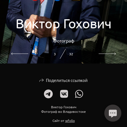
Виктор Гохович
Фотограф
3
32
Поделиться ссылкой
Виктор Гохович
Фотограф во Владивостоке
Сайт от
wfolio